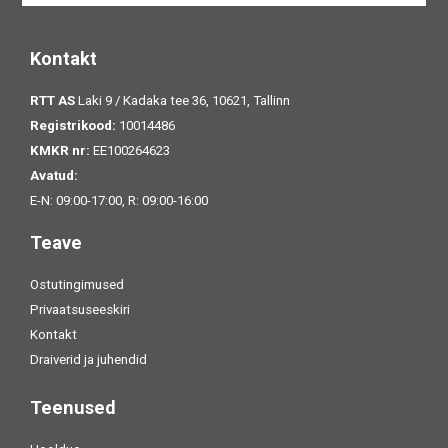
Kontakt
RTT AS
Laki 9 / Kadaka tee 36, 10621, Tallinn
Registrikood:
10014486
KMKR nr:
EE100264623
Avatud:
E-N: 09:00-17:00, R: 09:00-16:00
Teave
Ostutingimused
Privaatsuseeskiri
Kontakt
Draiverid ja juhendid
Teenused