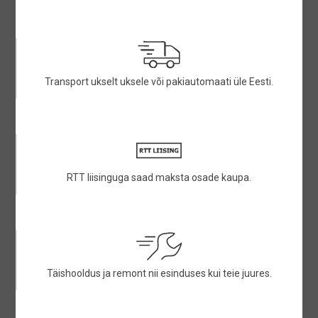
Transport ukselt uksele või pakiautomaati üle Eesti.
RTT liisinguga saad maksta osade kaupa.
Täishooldus ja remont nii esinduses kui teie juures.