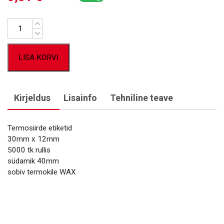
Kogus
LISA KORVI
Kirjeldus
Lisainfo
Tehniline teave
Termosiirde etiketid
30mm x 12mm
5000 tk rullis
südamik 40mm
sobiv termokile WAX