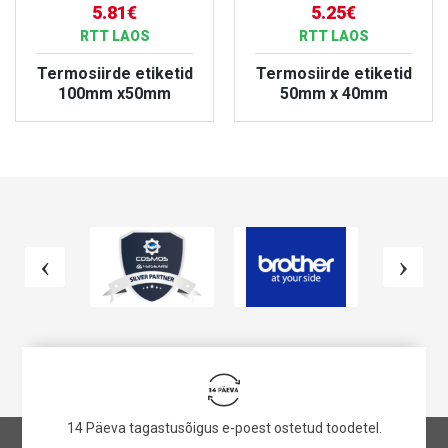
5.81€
5.25€
RTT LAOS
RTT LAOS
Termosiirde etiketid
Termosiirde etiketid
100mm x50mm
50mm x 40mm
VAATA TOODET
VAATA TOODET
14 Päeva tagastusõigus e-poest ostetud toodetel.