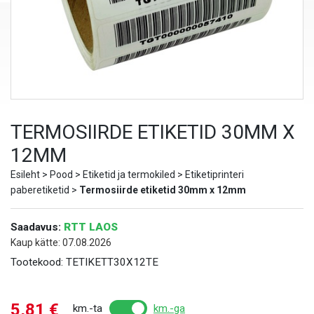
TERMOSIIRDE ETIKETID 30MM X
12MM
Esileht
>
Pood
>
Etiketid ja termokiled
>
Etiketiprinteri
paberetiketid
>
Termosiirde etiketid 30mm x 12mm
Saadavus:
RTT LAOS
Kaup kätte: 07.08.2026
Tootekood:
TETIKETT30X12TE
5,81
€
km.-ta
km.-ga