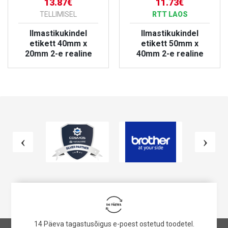
13.87€
11.73€
TELLIMISEL
RTT LAOS
Ilmastikukindel
Ilmastikukindel
etikett 40mm x
etikett 50mm x
20mm 2-e realine
40mm 2-e realine
VAATA TOODET
VAATA TOODET
14 Päeva tagastusõigus e-poest ostetud toodetel.