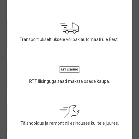
Transport ukselt uksele või pakiautomaati üle Eesti.
RTT liisinguga saad maksta osade kaupa.
Täishooldus ja remont nii esinduses kui teie juures.