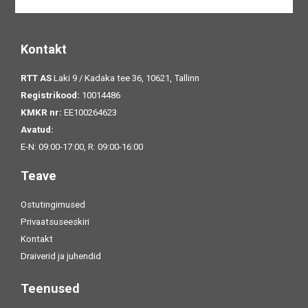
Kontakt
RTT AS
Laki 9 / Kadaka tee 36, 10621, Tallinn
Registrikood:
10014486
KMKR nr:
EE100264623
Avatud:
E-N: 09:00-17:00, R: 09:00-16:00
Teave
Ostutingimused
Privaatsuseeskiri
Kontakt
Draiverid ja juhendid
Teenused