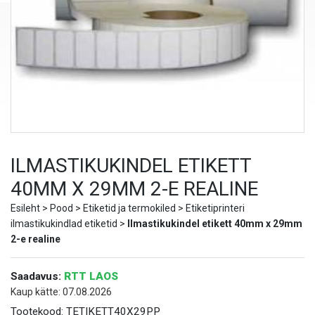
ILMASTIKUKINDEL ETIKETT
40MM X 29MM 2-E REALINE
Esileht
>
Pood
>
Etiketid ja termokiled
>
Etiketiprinteri
ilmastikukindlad etiketid
>
Ilmastikukindel etikett 40mm x 29mm
2-e realine
Saadavus:
RTT LAOS
Kaup kätte: 07.08.2026
Tootekood:
TETIKETT40X29PP