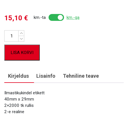
15,10
€
km.-ta
km.-ga
Kogus
LISA KORVI
Kirjeldus
Lisainfo
Tehniline teave
Ilmastikukindel etikett
40mm x 29mm
2×2000 tk rullis
2-e realine