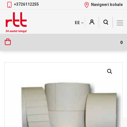
+3726112255
Navigeeri kohale
Skip
+
EE
Tootekategooriad
to
content
0