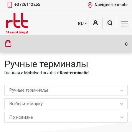
+3726112255
Navigeeri kohale
Skip
+
RU
Tootekategooriad
to
content
0
Ручные терминалы
Главная
>
Mobiilsed arvutid
>
Käsiterminalid
Ручные терминалы
Выберите марку