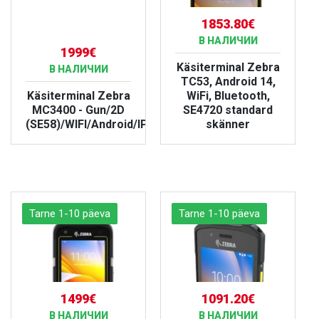
1853.80€
В НАЛИЧИИ
1999€
Käsiterminal Zebra
В НАЛИЧИИ
TC53, Android 14,
Käsiterminal Zebra
WiFi, Bluetooth,
MC3400 - Gun/2D
SE4720 standard
(SE58)/WIFI/Android/IP67
skänner
БОЛЬШЕ
БОЛЬШЕ
Tarne 1-10 päeva
Tarne 1-10 päeva
1499€
1091.20€
В НАЛИЧИИ
В НАЛИЧИИ