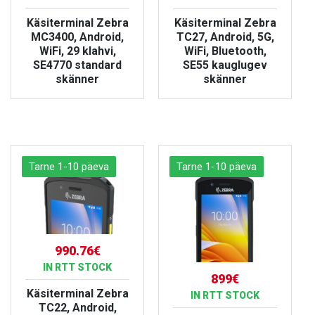
Käsiterminal Zebra
Käsiterminal Zebra
MC3400, Android,
TC27, Android, 5G,
WiFi, 29 klahvi,
WiFi, Bluetooth,
SE4770 standard
SE55 kauglugev
skänner
skänner
БОЛЬШЕ
БОЛЬШЕ
Tarne 1-10 päeva
Tarne 1-10 päeva
990.76€
IN RTT STOCK
899€
Käsiterminal Zebra
IN RTT STOCK
TC22, Android,