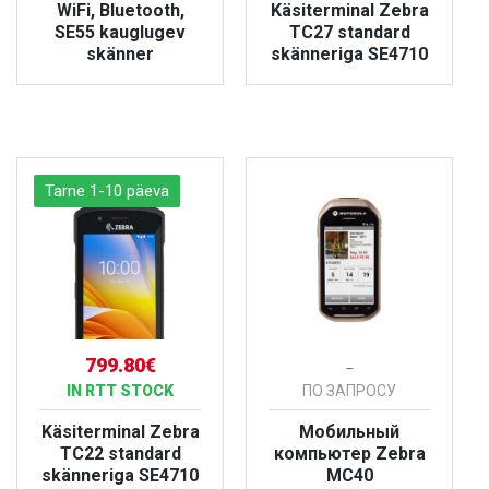
WiFi, Bluetooth,
Käsiterminal Zebra
SE55 kauglugev
TC27 standard
skänner
skänneriga SE4710
БОЛЬШЕ
БОЛЬШЕ
Tarne 1-10 päeva
799.80€
-
IN RTT STOCK
ПО ЗАПРОСУ
Käsiterminal Zebra
Мобильный
TC22 standard
компьютер Zebra
skänneriga SE4710
MC40