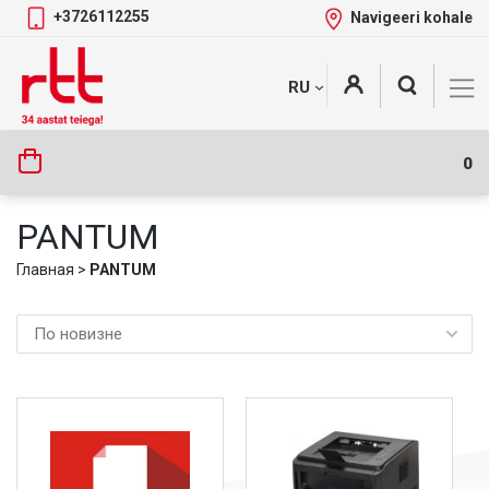
+3726112255
Navigeeri kohale
Skip
+
RU
Tootekategooriad
to
content
0
PANTUM
Главная
>
PANTUM