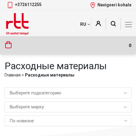
+3726112255
Navigeeri kohale
Skip
+
RU
Tootekategooriad
to
content
0
Расходные материалы
Главная
>
Расходные материалы
Выберите подкатегорию
Выберите марку