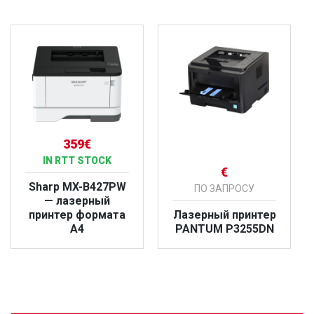
359€
IN RTT STOCK
€
Sharp MX-B427PW
ПО ЗАПРОСУ
— лазерный
принтер формата
Лазерный принтер
A4
PANTUM P3255DN
БОЛЬШЕ
БОЛЬШЕ