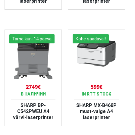
laserprinter
laserprinter
БОЛЬШЕ
БОЛЬШЕ
Tarne kuni 14 päeva
Kohe saadaval!
2749€
599€
В НАЛИЧИИ
IN RTT STOCK
SHARP BP-
SHARP MX-B468P
C542PWEU A4
must-valge A4
värvi-laserprinter
laserprinter
БОЛЬШЕ
БОЛЬШЕ