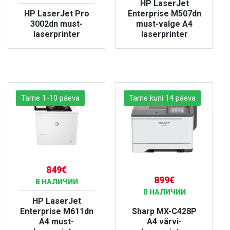
HP LaserJet
HP LaserJet Pro
Enterprise M507dn
3002dn must-
must-valge A4
laserprinter
laserprinter
БОЛЬШЕ
БОЛЬШЕ
Tarne 1-10 päeva
Tarne kuni 14 päeva
849€
899€
В НАЛИЧИИ
В НАЛИЧИИ
HP LaserJet
Enterprise M611dn
Sharp MX-C428P
A4 must-
A4 värvi-