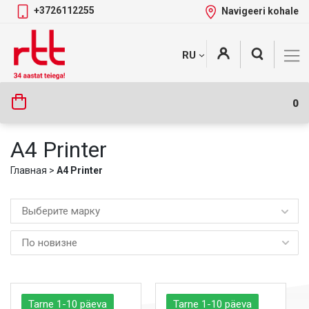
+3726112255
Navigeeri kohale
Skip
+
RU
Tootekategooriad
to
content
0
A4 Printer
Главная
>
A4 Printer
Выберите марку
Tarne 1-10 päeva
Tarne 1-10 päeva