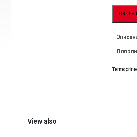
ORDER 
Описан
Дополн
Termoprint
View also