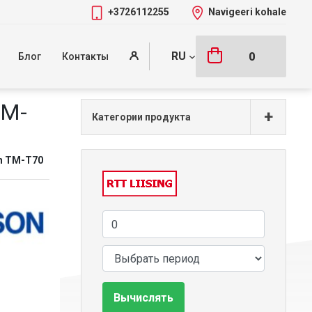
+3726112255
Navigeeri kohale
RU
0
Блог
Контакты
TM-
+
Категории продукта
on TM-T70
Вычислять