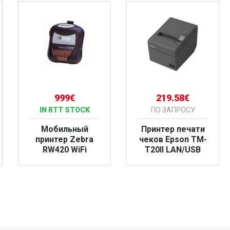
999€
219.58€
IN RTT STOCK
ПО ЗАПРОСУ
Мобильный
Принтер печати
принтер Zebra
чеков Epson TM-
RW420 WiFi
T20II LAN/USB
БОЛЬШЕ
БОЛЬШЕ