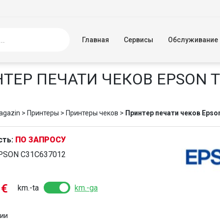
Главная
Сервисы
Обслуживание
ТЕР ПЕЧАТИ ЧЕКОВ EPSON 
agazin
>
Принтеры
>
Принтеры чеков
>
Принтер печати чеков Eps
сть:
ПО ЗАПРОСУ
PSON C31C637012
7
€
km.-ta
km.-ga
чии