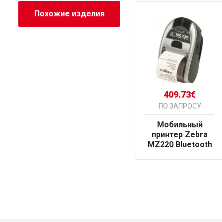
Похожие изделия
396.78€
409.73€
ПО ЗАПРОСУ
ПО ЗАПРОСУ
и
Принтер печати
Мобильный
чеков Epson TM-
принтер Zebra
CO
T88VII
MZ220 Bluetooth
БОЛЬШЕ
БОЛЬШЕ