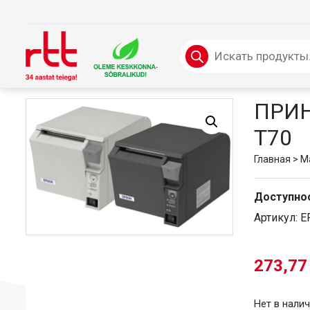
Skip
to
content
Поиск
товаров
ПРИН
T70
Главная
>
M
Доступно
Артикул:
E
273,7
Нет в нали