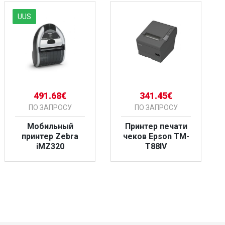
UUS
491.68€
341.45€
ПО ЗАПРОСУ
ПО ЗАПРОСУ
Мобильный
Принтер печати
принтер Zebra
чеков Epson TM-
iMZ320
T88IV
БОЛЬШЕ
БОЛЬШЕ