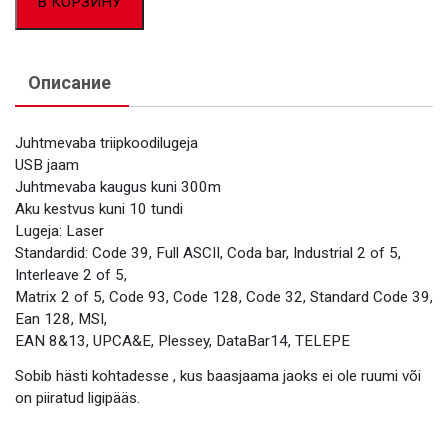
В КОРЗИНУ
Описание
Juhtmevaba triipkoodilugeja
USB jaam
Juhtmevaba kaugus kuni 300m
Aku kestvus kuni 10 tundi
Lugeja: Laser
Standardid: Code 39, Full ASCII, Coda bar, Industrial 2 of 5,
Interleave 2 of 5,
Matrix 2 of 5, Code 93, Code 128, Code 32, Standard Code 39,
Ean 128, MSI,
EAN 8&13, UPCA&E, Plessey, DataBar14, TELEPE
Sobib hästi kohtadesse , kus baasjaama jaoks ei ole ruumi või
on piiratud ligipääs.