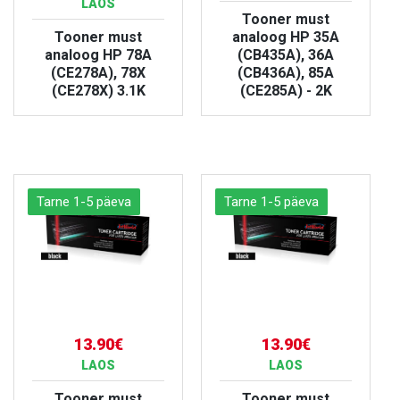
LAOS
Tooner must
Tooner must
analoog HP 35A
analoog HP 78A
(CB435A), 36A
(CE278A), 78X
(CB436A), 85A
(CE278X) 3.1K
(CE285A) - 2K
VAATA TOODET
VAATA TOODET
Tarne 1-5 päeva
Tarne 1-5 päeva
13.90€
13.90€
LAOS
LAOS
Tooner must
Tooner must