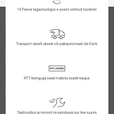
14 Päeva tagastusõigus e-poest ostetud toodetel.
Transport ukselt uksele või pakiautomaati üle Eesti.
RTT liisinguga saad maksta osade kaupa.
Täishooldus ja remont nii esinduses kui teie juures.