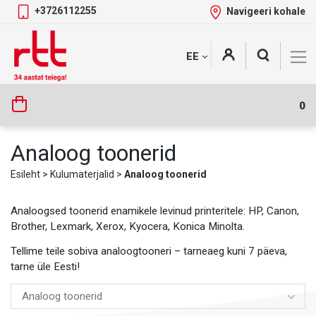
+3726112255
Navigeeri kohale
Skip
+
EE
Tootekategooriad
to
content
0
Analoog toonerid
Esileht
>
Kulumaterjalid
>
Analoog toonerid
Analoogsed toonerid enamikele levinud printeritele: HP, Canon,
Brother, Lexmark, Xerox, Kyocera, Konica Minolta.
Tellime teile sobiva analoogtooneri – tarneaeg kuni 7 päeva,
tarne üle Eesti!
Analoog toonerid