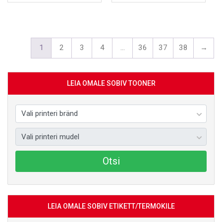
VAATA TOODET
VAATA TOODET
1
2
3
4
…
36
37
38
→
LEIA OMALE SOBIV TOONER
Otsi
LEIA OMALE SOBIV ETIKETT/TERMOKILE