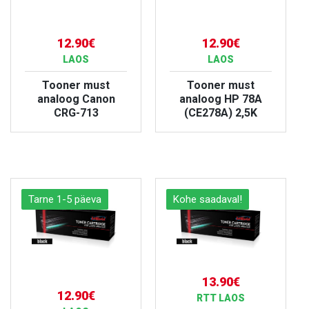
12.90€
12.90€
LAOS
LAOS
Tooner must
Tooner must
analoog Canon
analoog HP 78A
CRG-713
(CE278A) 2,5K
VAATA TOODET
VAATA TOODET
Tarne 1-5 päeva
Kohe saadaval!
13.90€
12.90€
RTT LAOS